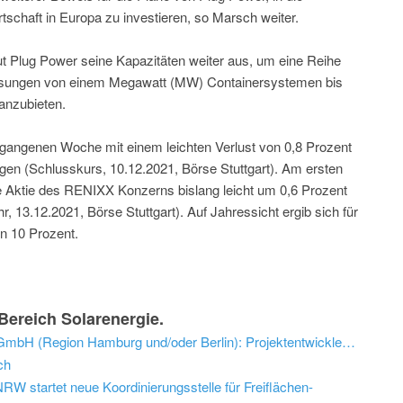
tschaft in Europa zu investieren, so Marsch weiter.
 Plug Power seine Kapazitäten weiter aus, um eine Reihe
-Lösungen von einem Megawatt (MW) Containersystemen bis
anzubieten.
ergangenen Woche mit einem leichten Verlust von 0,8 Prozent
en (Schlusskurs, 10.12.2021, Börse Stuttgart). Am ersten
 Aktie des RENIXX Konzerns bislang leicht um 0,6 Prozent
, 13.12.2021, Börse Stuttgart). Auf Jahressicht ergib sich für
on 10 Prozent.
ereich Solarenergie.
Stellenangebot EDF EN Deutschland GmbH (Region Hamburg und/oder Berlin): Projektentwickler (m/w/d) Erneuerbare Energien – Photovoltaik
ch
W startet neue Koordinierungsstelle für Freiflächen-