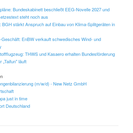
epläne: Bundeskabinett beschließt EEG-Novelle 2027 und
etzestext steht noch aus
 BGH stärkt Anspruch auf Einbau von Klima-Splitgeräten in
d-Geschäft: EnBW verkauft schwedisches Wind- und
y
offflugzeug: THWS und Kasaero erhalten Bundesförderung
 „Taifun" läuft
en
engenbilanzierung (m/w/d) - New Netz GmbH
tschaft
a just in time
ort Deutschland