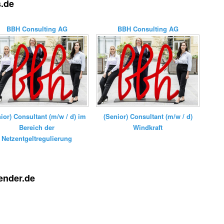
s.de
BBH Consulting AG
BBH Consulting AG
nior) Consultant (m/w / d) im
(Senior) Consultant (m/w / d)
Bereich der
Windkraft
Netzentgeltregulierung
ender.de