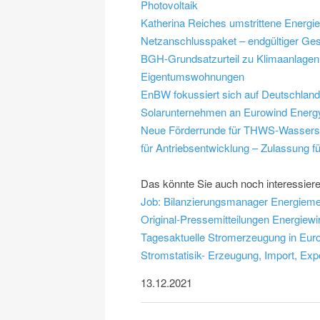
Photovoltaik
Katherina Reiches umstrittene Energi
Netzanschlusspaket – endgültiger Ges
BGH-Grundsatzurteil zu Klimaanlagen:
Eigentumswohnungen
EnBW fokussiert sich auf Deutschlan
Solarunternehmen an Eurowind Energ
Neue Förderrunde für THWS-Wasserst
für Antriebsentwicklung – Zulassung für
Das könnte Sie auch noch interessier
Job: Bilanzierungsmanager Energiem
Original-Pressemitteilungen Energiewir
Tagesaktuelle Stromerzeugung in Europ
Stromstatisik- Erzeugung, Import, Exp
13.12.2021