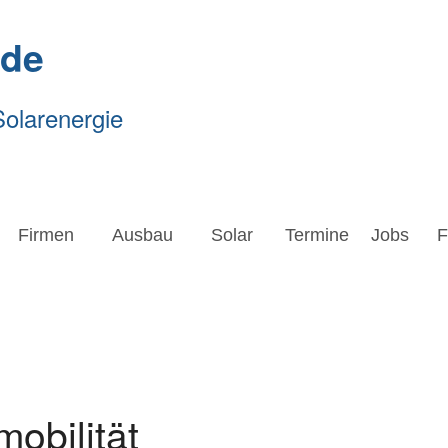
.de
Solarenergie
Firmen
Ausbau
Solar
Termine
Jobs
Forsc
Firmen
Ausbau
Solar
Termine
Jobs
F
obilität