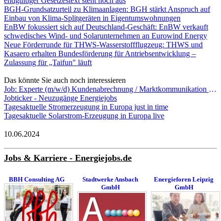
endgültiger Gesetzestext steht noch aus
BGH-Grundsatzurteil zu Klimaanlagen: BGH stärkt Anspruch auf
Einbau von Klima-Splitgeräten in Eigentumswohnungen
EnBW fokussiert sich auf Deutschland-Geschäft: EnBW verkauft
schwedisches Wind- und Solarunternehmen an Eurowind Energy
Neue Förderrunde für THWS-Wasserstoffflugzeug: THWS und
Kasaero erhalten Bundesförderung für Antriebsentwicklung –
Zulassung für „Taifun" läuft
Das könnte Sie auch noch interessieren
Job: Experte (m/w/d) Kundenabrechnung / Marktkommunikation EDM Vertrieb - Vereinigte Wertach-Elektrizitätswerke GmbH
Jobticker - Neuzugänge Energiejobs
Tagesaktuelle Stromerzeugung in Europa just in time
Tagesaktuelle Solarstrom-Erzeugung in Europa live
10.06.2024
Jobs & Karriere - Energiejobs.de
BBH Consulting AG
Stadtwerke Ansbach
Energieforen Leipzig
GmbH
GmbH