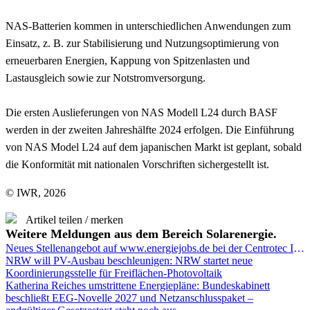
NAS-Batterien kommen in unterschiedlichen Anwendungen zum
Einsatz, z. B. zur Stabilisierung und Nutzungsoptimierung von
erneuerbaren Energien, Kappung von Spitzenlasten und
Lastausgleich sowie zur Notstromversorgung.
Die ersten Auslieferungen von NAS Modell L24 durch BASF
werden in der zweiten Jahreshälfte 2024 erfolgen. Die Einführung
von NAS Model L24 auf dem japanischen Markt ist geplant, sobald
die Konformität mit nationalen Vorschriften sichergestellt ist.
© IWR, 2026
Artikel teilen / merken
Weitere Meldungen aus dem Bereich Solarenergie.
Neues Stellenangebot auf www.energiejobs.de bei der Centrotec Immobilien GmbH (München): Projektmanager Photovoltaik (m/w/d)
NRW will PV-Ausbau beschleunigen: NRW startet neue
Koordinierungsstelle für Freiflächen-Photovoltaik
Katherina Reiches umstrittene Energiepläne: Bundeskabinett
beschließt EEG-Novelle 2027 und Netzanschlusspaket –