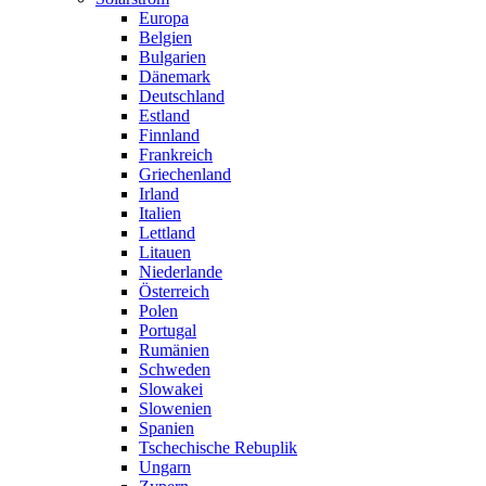
Europa
Belgien
Bulgarien
Dänemark
Deutschland
Estland
Finnland
Frankreich
Griechenland
Irland
Italien
Lettland
Litauen
Niederlande
Österreich
Polen
Portugal
Rumänien
Schweden
Slowakei
Slowenien
Spanien
Tschechische Rebuplik
Ungarn