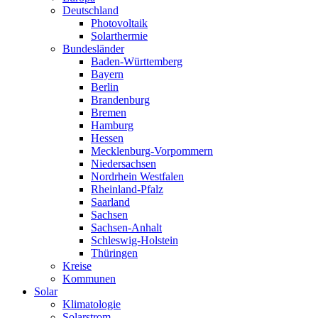
Deutschland
Photovoltaik
Solarthermie
Bundesländer
Baden-Württemberg
Bayern
Berlin
Brandenburg
Bremen
Hamburg
Hessen
Mecklenburg-Vorpommern
Niedersachsen
Nordrhein Westfalen
Rheinland-Pfalz
Saarland
Sachsen
Sachsen-Anhalt
Schleswig-Holstein
Thüringen
Kreise
Kommunen
Solar
Klimatologie
Solarstrom