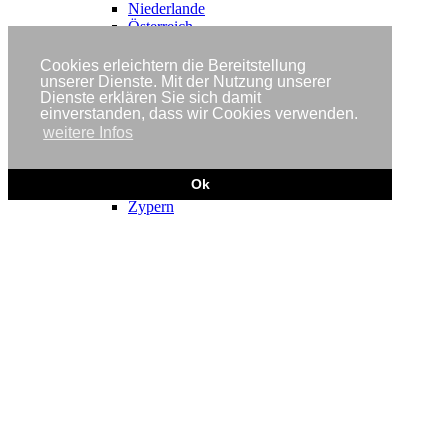
Niederlande
Österreich
Polen
Portugal
Cookies erleichtern die Bereitstellung
Rumänien
unserer Dienste. Mit der Nutzung unserer
Dienste erklären Sie sich damit
Schweden
einverstanden, dass wir Cookies verwenden.
Slowakei
weitere Infos
Slowenien
Spanien
Tschechische Rebuplik
Ok
Ungarn
Zypern
Termine
Jobs
Forschung
Prüf- und Testzentren
Verzeichnis
Forschungs-News
Bildung
Solarberufe
Aus- und Weiterbildung
Solarenergie-Studium
Bildungsangebote
Studiengänge
Bildungs-News