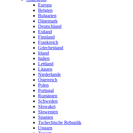
Europa
Belgien
Bulgarien
Dänemark
Deutschland
Estland
Finnland
Frankreich
Griechenland
Irland
Italien
Lettland
Litauen
Niederlande
Österreich
Polen
Portugal
Rumänien
Schweden
Slowakei
Slowenien
Spanien
Tschechische Rebuplik
Ungarn