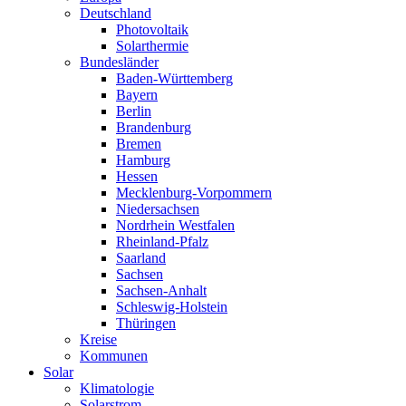
Deutschland
Photovoltaik
Solarthermie
Bundesländer
Baden-Württemberg
Bayern
Berlin
Brandenburg
Bremen
Hamburg
Hessen
Mecklenburg-Vorpommern
Niedersachsen
Nordrhein Westfalen
Rheinland-Pfalz
Saarland
Sachsen
Sachsen-Anhalt
Schleswig-Holstein
Thüringen
Kreise
Kommunen
Solar
Klimatologie
Solarstrom