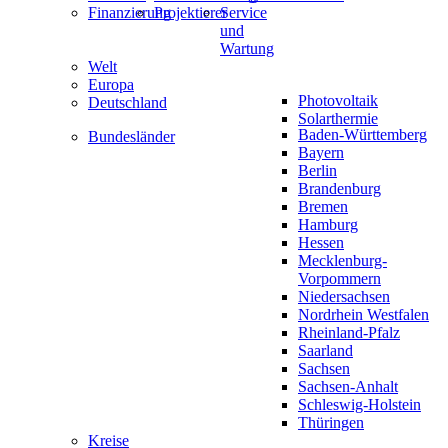
Finanzierung
Projektierer
Service
und
Wartung
Welt
Europa
Photovoltaik
Deutschland
Solarthermie
Baden-Württemberg
Bundesländer
Bayern
Berlin
Brandenburg
Bremen
Hamburg
Hessen
Mecklenburg-
Vorpommern
Niedersachsen
Nordrhein Westfalen
Rheinland-Pfalz
Saarland
Sachsen
Sachsen-Anhalt
Schleswig-Holstein
Thüringen
Kreise