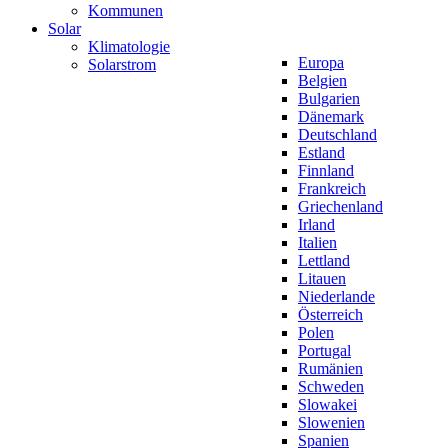
Kommunen
Solar
Klimatologie
Europa
Solarstrom
Belgien
Bulgarien
Dänemark
Deutschland
Estland
Finnland
Frankreich
Griechenland
Irland
Italien
Lettland
Litauen
Niederlande
Österreich
Polen
Portugal
Rumänien
Schweden
Slowakei
Slowenien
Spanien