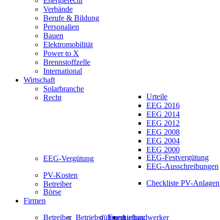
Energierecht
Verbände
Berufe & Bildung
Personalien
Bauen
Elektromobilität
Power to X
Brennstoffzelle
International
Wirtschaft
Solarbranche
Urteile
Recht
EEG 2016
EEG 2014
EEG 2012
EEG 2008
EEG 2004
EEG 2000
EEG-Festvergütung
EEG-Vergütung
EEG-Ausschreibungen
PV-Kosten
Checkliste PV-Anlagen
Betreiber
Börse
Firmen
Betreiber
Betriebsführung
Energiehandwerker
Ausbau