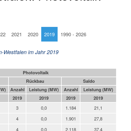
022
2021
2020
2019
1990 - 2026
n-Westfalen im Jahr 2019
Photovoltaik
Rückbau
Saldo
MW)
Anzahl
Leistung (MW)
Anzahl
Leistung (MW)
2019
2019
2019
2019
3
0,0
1.184
21,1
4
0,0
1.901
27,8
4
0,0
2.118
37,4