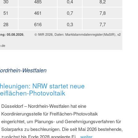
30
485
0,4
8,2
51
461
0,7
7,8
28
616
0,3
7,7
ung: 05.08.2026
,
© IWR 2026, Daten: Marktstammdatenregister(MaStR), v2
e.de
Nordrhein-Westfalen
hleunigen: NRW startet neue
reiflächen-Photovoltaik
Düsseldorf – Nordrhein-Westfalen hat eine
Koordinierungsstelle für Freiflächen-Photovoltaik
eingerichtet, um Planungs- und Genehmigungsverfahren für
Solarparks zu beschleunigen. Die seit Mai 2026 bestehende,
zunächst bis Ende 2028 angelegte Ei...
weiter...