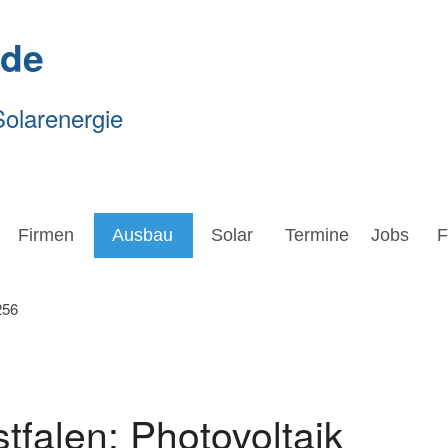
.de
Solarenergie
Firmen
Ausbau
Solar
Termine
Jobs
Forsc
Firmen
Ausbau
Solar
Termine
Jobs
F
tfalen: Photovoltaik