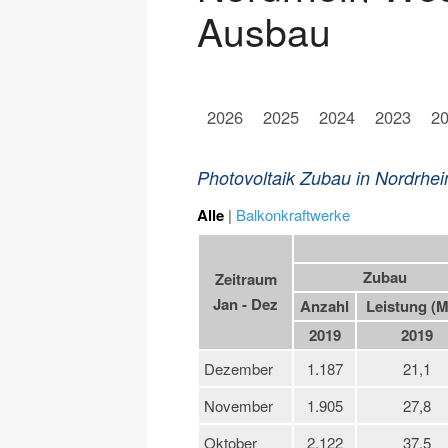
Ausbau
2026
2025
2024
2023
2
Photovoltaik Zubau in Nordrhei
Alle
|
Balkonkraftwerke
Zubau
Zeitraum
Jan - Dez
Anzahl
Leistung (
2019
2019
Dezember
1.187
21,1
November
1.905
27,8
Oktober
2.122
37,5