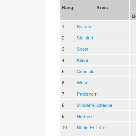
Rang
Kreis
D
1.
Borken
2.
Steinfurt
3.
Soest
4.
Kleve
5.
Coesfeld
6.
Wesel
7.
Paderborn
8.
Minden-Lübbecke
9.
Herford
10.
Rhein-Erft-Kreis