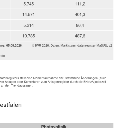
5.745
111,2
14.571
401,3
5.214
86,4
19.785
487,6
ung: 05.08.2026
,
© IWR 2026, Daten: Marktstammdatenregister(MaStR), v2
e.de
enregisters stellt eine Momentaufnahme dar. Statistische Änderungen (auch
on Anlagen oder Korrekturen zum Anlagenregister durch die BNetzA jederzeit
n an den Trendaussagen.
estfalen
Photovoltaik