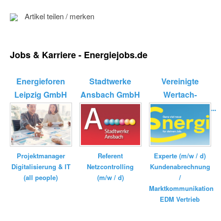
Artikel teilen / merken
Jobs & Karriere - Energiejobs.de
Energieforen
Stadtwerke
Vereinigte
Leipzig GmbH
Ansbach GmbH
Wertach-
Elektrizitätswerk...
Referent
Experte (m/w / d)
Projektmanager
Netzcontrolling
Kundenabrechnung
Digitalisierung & IT
(m/w / d)
/
(all people)
Marktkommunikation
EDM Vertrieb