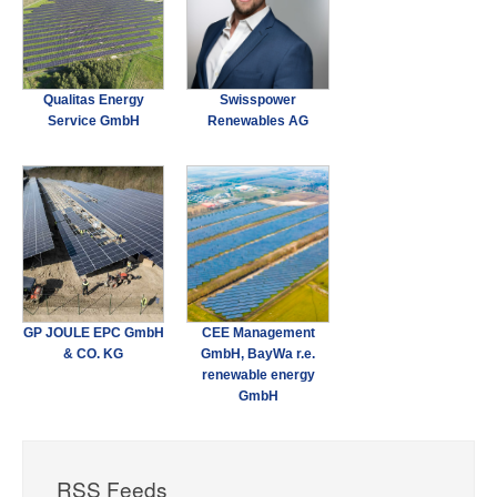
Qualitas Energy
Swisspower
Service GmbH
Renewables AG
GP JOULE EPC GmbH
CEE Management
& CO. KG
GmbH, BayWa r.e.
renewable energy
GmbH
RSS Feeds